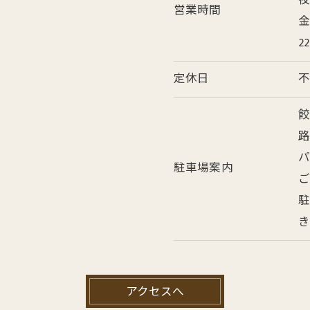
営業時間
金
22
定休日
餃
路
パ
駐車場案内
ご
駐
き
アクセスへ