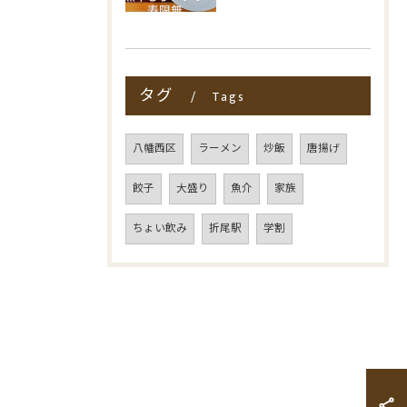
タグ
Tags
八幡西区
ラーメン
炒飯
唐揚げ
餃子
大盛り
魚介
家族
ちょい飲み
折尾駅
学割