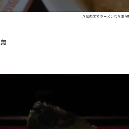
八幡西区でラーメンなら寿限
限無