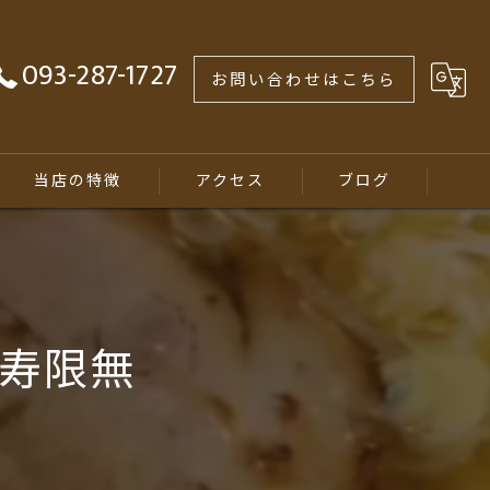
093-287-1727
お問い合わせはこちら
当店の特徴
アクセス
ブログ
煮干しラーメン
ランチ
ン寿限無
居酒屋
テイクアウト
学生