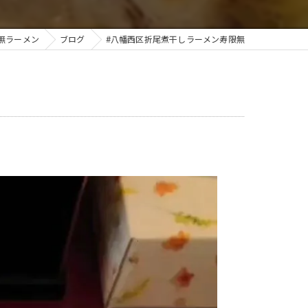
無ラーメン
ブログ
#八幡西区折尾煮干しラーメン寿限無