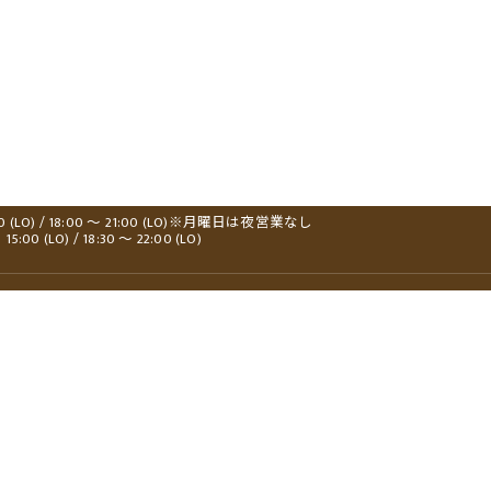
00 (LO) / 18:00 ～ 21:00 (LO)※月曜日は夜営業なし
0 (LO) / 18:30 ～ 22:00 (LO)
新着情報
ランチ
よくある質問
居酒屋
当店の特徴
テイクアウト
煮干しラーメン
学生