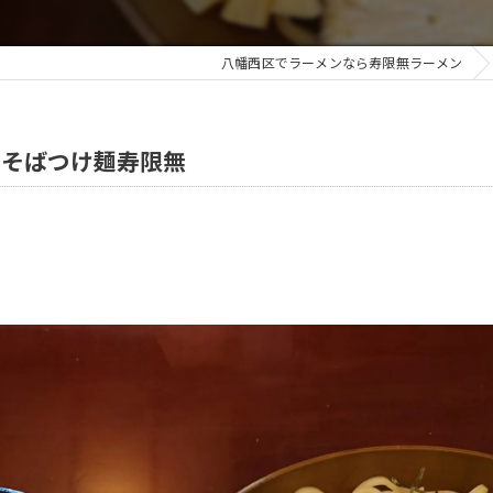
八幡西区でラーメンなら寿限無ラーメン
辛そばつけ麺寿限無