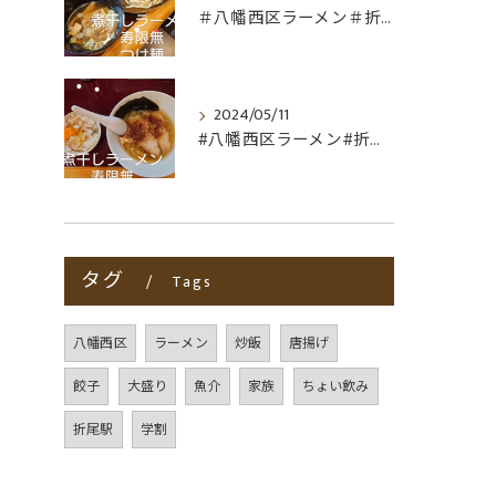
＃八幡西区ラーメン＃折尾ラーメン＃つけ麺＃非豚骨
2024/05/11
#八幡西区ラーメン#折尾ラーメン#非豚骨#煮干しラーメン寿限...
タグ
Tags
八幡西区
ラーメン
炒飯
唐揚げ
餃子
大盛り
魚介
家族
ちょい飲み
折尾駅
学割