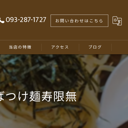
093-287-1727
お問い合わせはこちら
当店の特徴
アクセス
ブログ
煮干しラーメン
ランチ
ばつけ麺寿限無
居酒屋
テイクアウト
学生