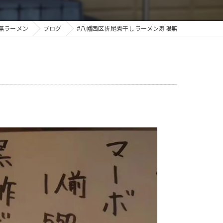
無ラーメン
ブログ
#八幡西区折尾煮干しラーメン寿限無