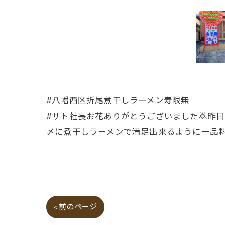
#八幡西区折尾煮干しラーメン寿限無
#サト社長お花ありがとうございました🙇昨
〆に煮干しラーメンで満足出来るように一品料
< 前のページ