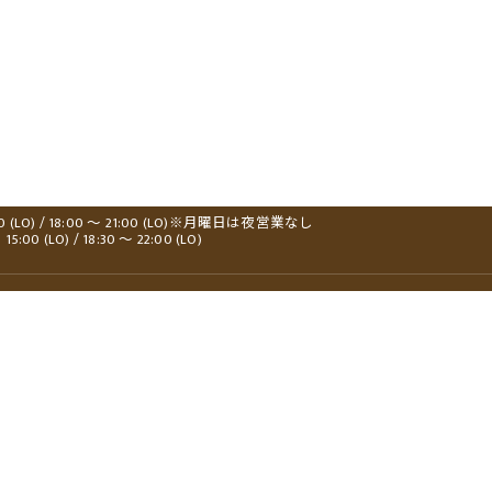
00 (LO) / 18:00 ～ 21:00 (LO)※月曜日は夜営業なし
0 (LO) / 18:30 ～ 22:00 (LO)
新着情報
ランチ
よくある質問
居酒屋
当店の特徴
テイクアウト
煮干しラーメン
学生