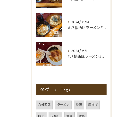
2024/05/14
＃八幡西区ラーメン＃折尾ラーメン＃つけ麺＃非豚骨
2024/05/11
#八幡西区ラーメン#折尾ラーメン#非豚骨#煮干しラーメン寿限...
タグ
Tags
八幡西区
ラーメン
炒飯
唐揚げ
餃子
大盛り
魚介
家族