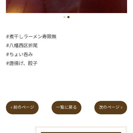
#煮干しラーメン寿限無
#八幡西区折尾
#ちょい呑み
#唐揚げ、餃子
< 前のページ
一覧に戻る
次のページ >