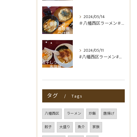
2024/05/14
＃八幡西区ラーメン＃折尾ラーメン＃つけ麺＃非豚骨
2024/05/11
#八幡西区ラーメン#折尾ラーメン#非豚骨#煮干しラーメン寿限...
タグ
Tags
八幡西区
ラーメン
炒飯
唐揚げ
餃子
大盛り
魚介
家族